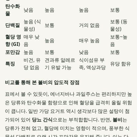
탄수화
낮음
높음
높음
보통
물
높음 (식
보통 (동
단백질
보통
거의 없음
물성)
물성)
혈당 영
매우 낮
보통~높
높음
매우 높음
향 (GI)
음
음
포만감
높음
보통
낮음
보통
비건, 유
견과류 알레르
식이섬유 부
특징
유당 함유
당 없음
기 유발 가능
족, 액상과당
비교를 통해 본 볼비의 압도적 장점
표에서 볼 수 있듯이, 에너지바나 과일주스는 편리하지만 높
은 당류와 탄수화물 함량으로 인해 혈당을 급격히 올릴 위험
이 큽니다. 일반 가당 요거트 역시 생각보다 많은 설탕이 첨
가되어 있어
당뇨 간식
으로는 부적합합니다. 반면,
볼비
는
당류가 전혀 없고, 혈당에 미치는 영향이 적으며, 풍부한 식
물성 단백질로 오랜 시간 포만감을 유지해 줍니다. 이는 단