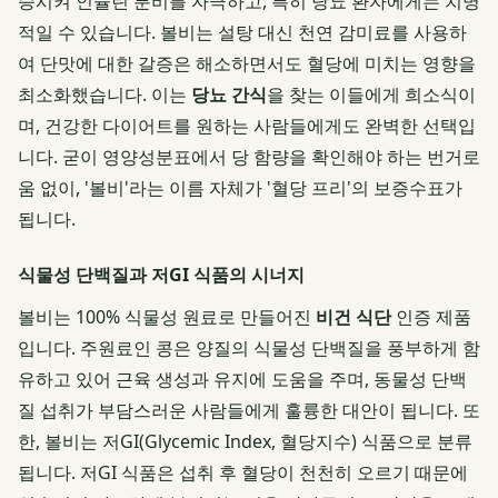
승시켜 인슐린 분비를 자극하고, 특히 당뇨 환자에게는 치명
적일 수 있습니다. 볼비는 설탕 대신 천연 감미료를 사용하
여 단맛에 대한 갈증은 해소하면서도 혈당에 미치는 영향을
최소화했습니다. 이는
당뇨 간식
을 찾는 이들에게 희소식이
며, 건강한 다이어트를 원하는 사람들에게도 완벽한 선택입
니다. 굳이 영양성분표에서 당 함량을 확인해야 하는 번거로
움 없이, '볼비'라는 이름 자체가 '혈당 프리'의 보증수표가
됩니다.
식물성 단백질과 저GI 식품의 시너지
볼비는 100% 식물성 원료로 만들어진
비건 식단
인증 제품
입니다. 주원료인 콩은 양질의 식물성 단백질을 풍부하게 함
유하고 있어 근육 생성과 유지에 도움을 주며, 동물성 단백
질 섭취가 부담스러운 사람들에게 훌륭한 대안이 됩니다. 또
한, 볼비는 저GI(Glycemic Index, 혈당지수) 식품으로 분류
됩니다. 저GI 식품은 섭취 후 혈당이 천천히 오르기 때문에